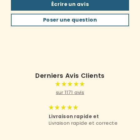
Écrire un avis
Poser une question
Derniers Avis Clients
sur 1171 avis
e et
Très
 et correcte
Très bien