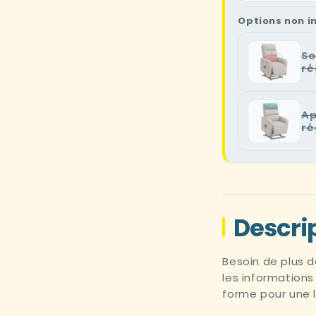
Options non i
So
ré
Ap
ré
Descri
Besoin de plus d
les informations
forme pour une l