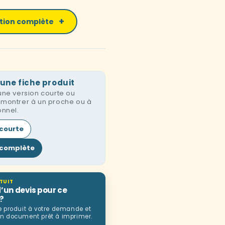
iption complète
une fiche produit
une version courte ou
montrer à un proche ou à
onnel.
 courte
 complète
TUIT
d’un devis pour ce
?
e produit à votre demande et
n document prêt à imprimer.