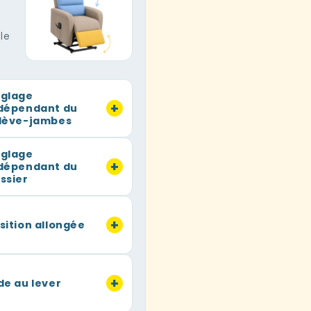
 position debout sans
osition allongée jusqu’à
le
se reposer, lire, regarder
ire la sieste
 4 boutons
simple à
glage
+
ster séparément le dossier
dépendant du
lève-jambes
vêtement microfibre
 au toucher, sobre et
glage
ir
Assise large 52 x 51 cm
+
dépendant du
 sanglée et mousse haute
ssier
confort durable
+
sition allongée
+
de au lever