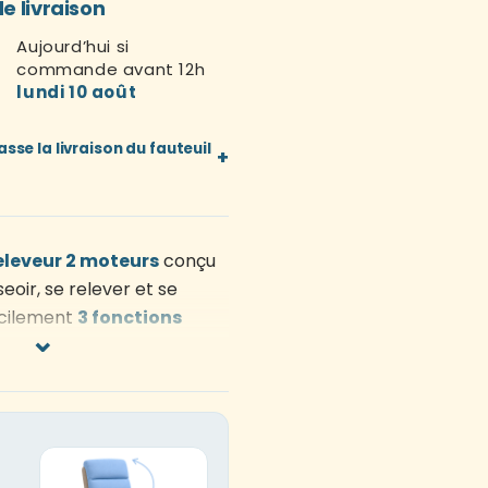
e livraison
Aujourd’hui si
commande avant 12h
lundi 10 août
se la livraison du fauteuil
+
releveur 2 moteurs
conçu
seoir, se relever et se
acilement
3 fonctions
⌄
 le lever, la position relax
personnalisée
Réglage
dossier et du relève-
uver une position plus
un fauteuil 1 moteur
Aide
ée
pour accompagner la