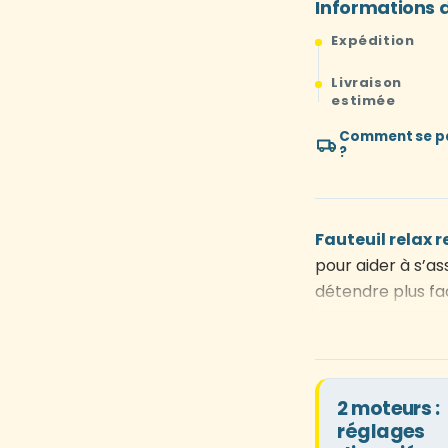
Informations d
Expédition
Livraison
estimée
Comment se pas
?
Fauteuil relax 
pour aider à s’as
détendre plus f
électriques
pour
et l’inclinaison 
indépendant du 
jambes
pour tro
2 moteurs :
précise qu’avec 
réglages
au lever intégr