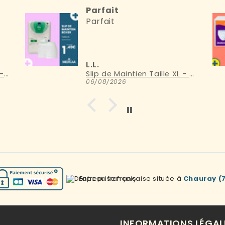
Parfait
Parfait
L.L.
Culotte Ultra Absorbante - Pants Premium - 4000 mL - Taille XL - IncoEco
Slip de Maintien Taille XL - Boxer
06/08/2026
Entreprise française située à
Chauray (
INFORMATIONS LÉGAL