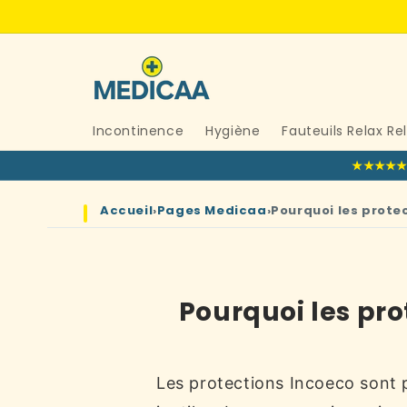
et
passer
au
contenu
Incontinence
Hygiène
Fauteuils Relax Re
★★★★
Accueil
›
Pages Medicaa
›
Pourquoi les prote
Pourquoi les pr
Les protections Incoeco sont pr