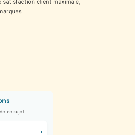
 satisfaction client maximale,
 marques.
ons
de ce sujet.
›