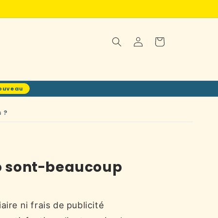
Connexion
Panier
ouveau
 ?
co sont-beaucoup
ire ni frais de publicité