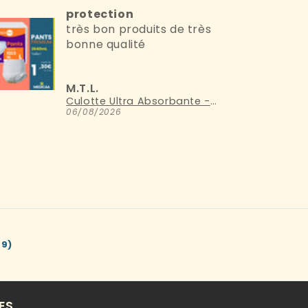
protection
très bon produits de très
bonne qualité
M.T.L.
Culotte Ultra Absorbante - Pants Premium - 3640mL - Taille L - IncoEco
06/08/2026
79)
ES