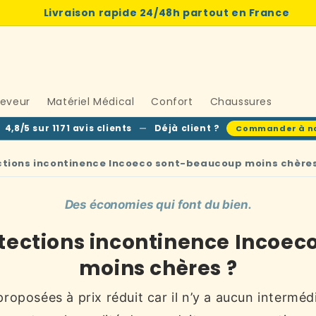
Livraison rapide
24/48h
partout en France
leveur
Matériel Médical
Confort
Chaussures
★
4,8/5 sur 1171 avis clients
—
Déjà client ?
Commander à n
ctions incontinence Incoeco sont-beaucoup moins chères
Des économies qui font du bien.
otections incontinence Incoe
moins chères ?
oposées à prix réduit car il n’y a aucun intermédia