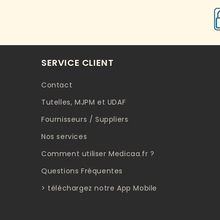
famille qui a 95 ans et q
est ravie de ce modèle.
savoir que sa douche es
un modèle de 70 x 70 et
que la chaise y est bien
installée.
SERVICE CLIENT
Honnêtement, si vous
avez besoin d'une chais
Contact
de douche.....c'est le
modèle qui vous faut.
Tutelles, MJPM et UDAF
Fournisseurs / Suppliers
Nos services
Comment utiliser Medicaa.fr ?
Questions Fréquentes
> téléchargez notre App Mobile