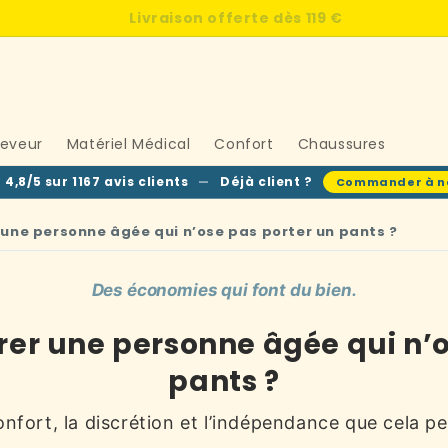
Livraison offerte dès
119 €
leveur
Matériel Médical
Confort
Chaussures
4,8/5 sur 1167 avis clients
—
Déjà client ?
Commander à n
ne personne âgée qui n’ose pas porter un pants ?
Des économies qui font du bien.
r une personne âgée qui n’o
pants ?
onfort, la discrétion et l’indépendance que cela p