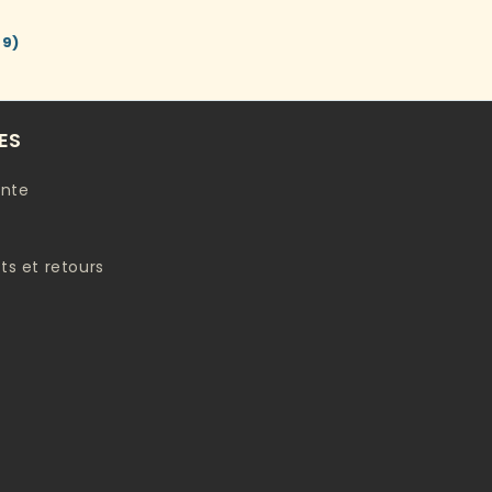
79)
ES
ente
s et retours