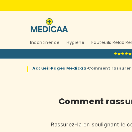
et
passer
au
contenu
Incontinence
Hygiène
Fauteuils Relax Re
★★★★★
Accueil
›
Pages Medicaa
›
Comment rassurer u
Comment rassure
Rassurez-la en soulignant le c