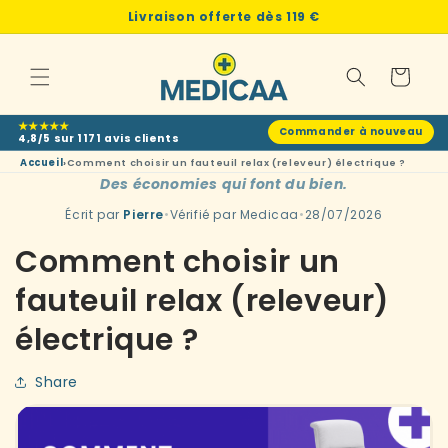
et
Livraison offerte dès
119 €
passer
au
contenu
Panier
★★★★★
Commander à nouveau
4,8/5 sur 1171 avis clients
Accueil
Comment choisir un fauteuil relax (releveur) électrique ?
›
Des économies qui font du bien.
Écrit par
Pierre
•
Vérifié par Medicaa
•
28/07/2026
Comment choisir un
fauteuil relax (releveur)
électrique ?
Share